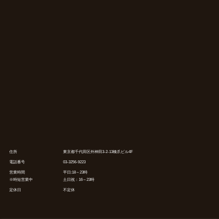
住所
東京都千代田区外神田3-2-13橋爪ビル4F
電話番号
03-3256-9223
営業時間
平日:18～23時
※時短営業中
土日祝：16～23時
定休日
不定休