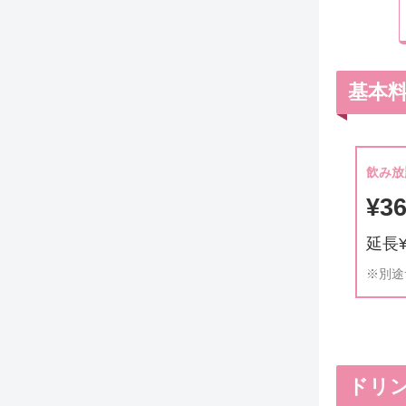
基本
飲み放
¥3
延長¥
※別途
ドリ