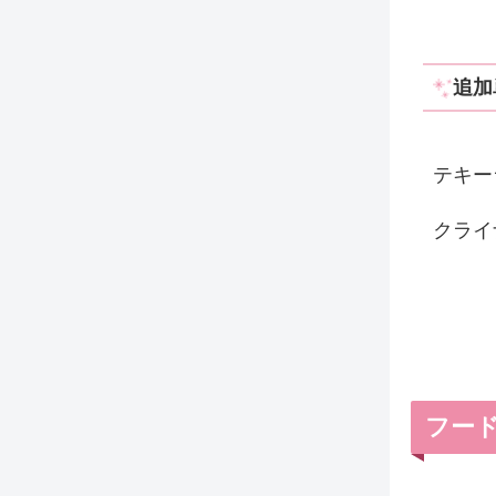
追加
テキー
クライ
フー