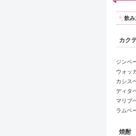
飲み
カク
ジンベ
ウォッ
カシス
ディタ
マリブ
ラムベ
焼酎