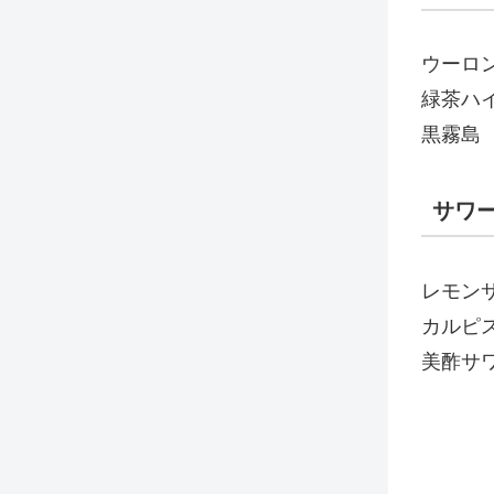
ウーロ
緑茶ハ
黒霧島
サワ
レモン
カルピ
美酢サ