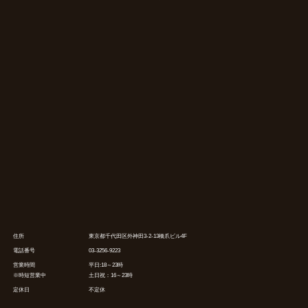
住所
東京都千代田区外神田3-2-13橋爪ビル4F
電話番号
03-3256-9223
営業時間
平日:18～23時
※時短営業中
土日祝：16～23時
定休日
不定休