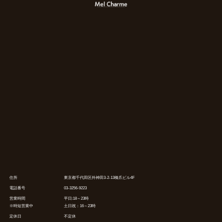
住所
東京都千代田区外神田3-2-13橋爪ビル4F
電話番号
03-3256-9223
営業時間
平日:18～23時
※時短営業中
土日祝：16～23時
定休日
不定休