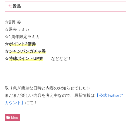
景品
☆割引券
☆過去ラミカ
☆1周年限定ラミカ
☆
ポイント2倍券
☆
シャンパンガチャ券
☆
特殊ポイントUP券
などなど！
取り急ぎ簡単な日時と内容のお知らせでした✨
まだまだ楽しい内容を考え中なので、最新情報は
【公式Twitterア
カウント】
にて！
blog