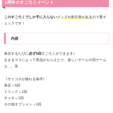
1周年☆すごろくイベント
このすごろくでしか手に入らない
グッズや割引券がある
ので要チ
ェックです！
内容
来店するたびに
必ず5回
すごろくができます♪
止まるマスによって景品がもらえたり、楽しいゲームや罰ゲーム
も…。笑
《サイコロが振れる条件》
来店→5回
ドリンク→1回
チェキ→1回
その他オプション→1回