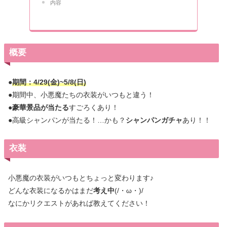
内容
概要
●
期間：4/29(金)~5/8(日)
●期間中、小悪魔たちの衣装がいつもと違う！
●
豪華景品が当たる
すごろくあり！
●高級シャンパンが当たる！…かも？
シャンパンガチャ
あり！！
衣装
小悪魔の衣装がいつもとちょっと変わります♪
どんな衣装になるかはまだ
考え中
(/・ω・)/
なにかリクエストがあれば教えてください！