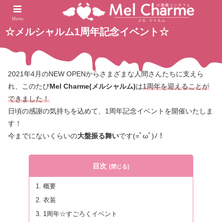
2022.04.09
ホーム
blog
Menu
☆メルシャルム1周年記念イベント☆
2021年4月のNEW OPENからさまざまな人間さんたちに支えら
れ、このたび
Mel Charme(メルシャルム)
は
1周年を迎えることが
できました！
日頃の感謝の気持ちを込めて、1周年記念イベントを開催いたしま
す！
今までにないくらいの
大盤振る舞い
です(=ﾟωﾟ)ﾉ！
目次
概要
衣装
1周年☆すごろくイベント