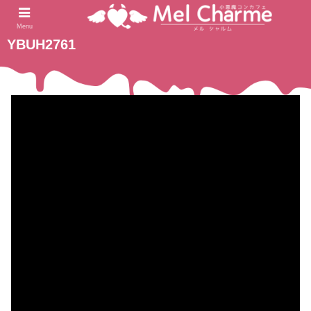
2023.09.14
ホーム
Menu
YBUH2761
動
画
プ
レ
ー
ヤ
ー