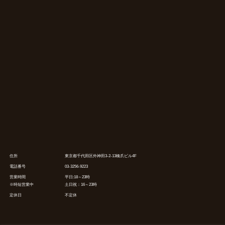
住所
東京都千代田区外神田3-2-13橋爪ビル4F
電話番号
03-3256-9223
営業時間
平日:18～23時
※時短営業中
土日祝：16～23時
定休日
不定休