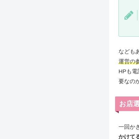
なども
運営の
HPも
要なの
お店
一回か
かけて