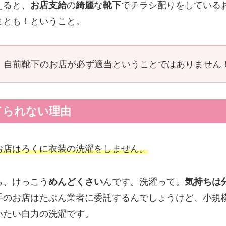
えると、
お店支給
の
綺麗
な
靴下
でチラシ配りをしている
まとも！ということ。
自前靴下のお店が必ず適当ということではありません
てられない理由
お店はろくに衣装の洗濯をしません。
ら、けっこう
めんどくさい
んです。洗濯って。
気持ちは
手のお店はたぶん業者に委託するんでしょうけど、小規
いたい自力の洗濯です。