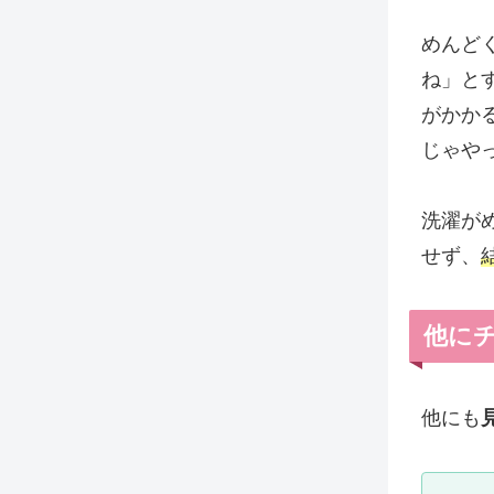
めんど
ね」と
がかか
じゃや
洗濯が
せず、
他に
他にも