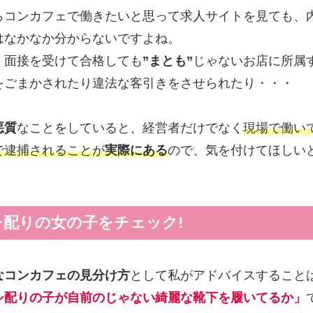
らコンカフェで働きたいと思って求人サイトを見ても、
はなかなか分からないですよね。
く面接を受けて合格しても
”まとも”
じゃないお店に所属
をごまかされたり違法な客引きをさせられたり・・・
悪質
なことをしていると、経営者だけでなく
現場で働い
で逮捕されることが
実際にある
ので、気を付けてほしい
シ配りの女の子をチェック!
なコンカフェの見分け方
として私がアドバイスすること
シ配りの子が自前のじゃない綺麗な靴下を履いてるか」