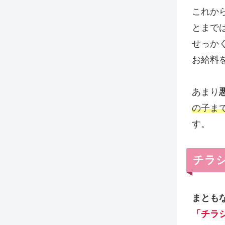
これか
とまで
せっか
お給料
あまり
の子ま
す。
チラ
まとも
「チラ