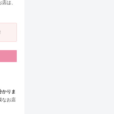
お店は、
！
分かりま
模なお店