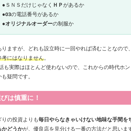
●ＳＮＳだけじゃなく
ＨＰ
があるか
●03
の電話番号があるか
●オリジナルオーダー
の制服か
ありますが、どれも設立時に一回やれば済むことなので
参考にはなりません
。
電話も実際はほとんど使わないので、これからの時代ホン
かも疑問です。
選びは慎重に！
ぎりの投資よりも
毎日やらなきゃいけない地味な手間を
るかどうか
が、優良店を見分ける一番の方法だと思いま