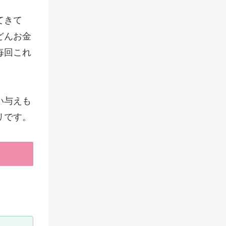
てきて
どんお金
毎回これ
い与えも
リです。