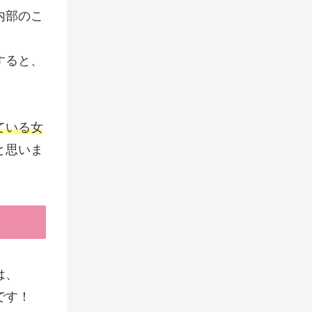
内部のこ
すると、
ている女
と思いま
は、
です！