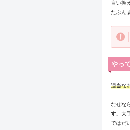
言い換
たぶん
やっ
適当な
なぜな
す
。大
ではだ