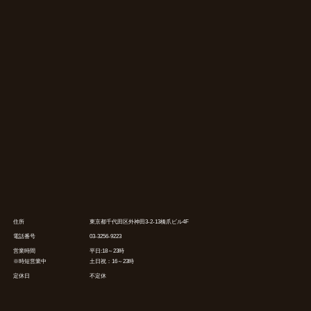
住所
東京都千代田区外神田3-2-13橋爪ビル4F
電話番号
03-3256-9223
営業時間
平日:18～23時
※時短営業中
土日祝：16～23時
定休日
不定休