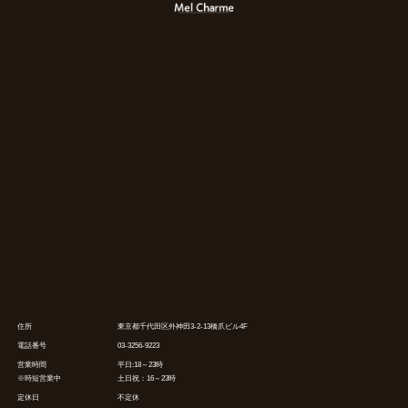
住所
東京都千代田区外神田3-2-13橋爪ビル4F
電話番号
03-3256-9223
営業時間
平日:18～23時
※時短営業中
土日祝：16～23時
定休日
不定休