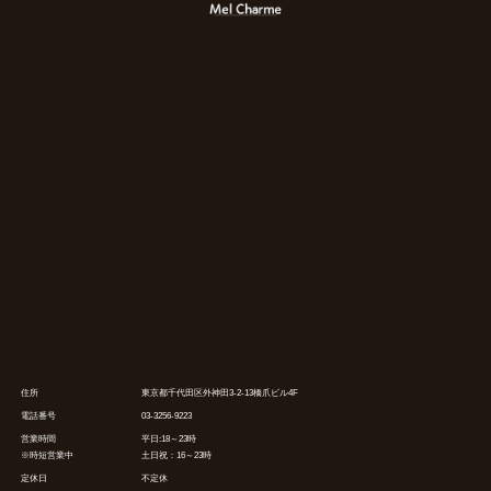
住所
東京都千代田区外神田3-2-13橋爪ビル4F
電話番号
03-3256-9223
営業時間
平日:18～23時
※時短営業中
土日祝：16～23時
定休日
不定休