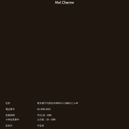
住所
東京都千代田区外神田3-2-13橋爪ビル4F
電話番号
03-3256-9223
営業時間
平日:18～23時
※時短営業中
土日祝：16～23時
定休日
不定休