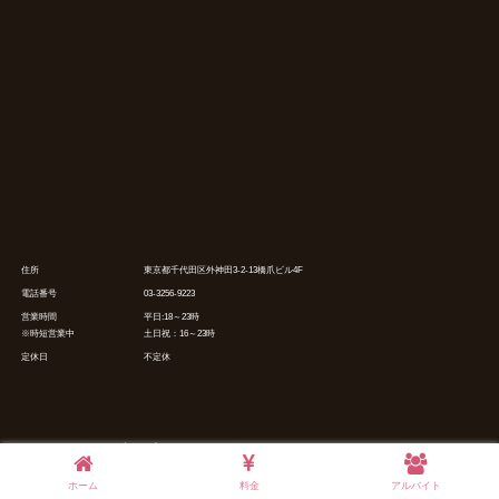
住所
東京都千代田区外神田3-2-13橋爪ビル4F
電話番号
03-3256-9223
営業時間
平日:18～23時
※時短営業中
土日祝：16～23時
定休日
不定休
© 2021 小悪魔コンカフェ メルシャルム(MelCharme).
ホーム
料金
アルバイト