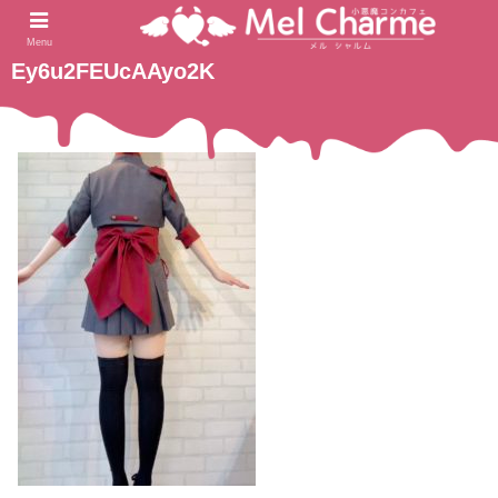
2021.04.21
ホーム
Menu
Ey6u2FEUcAAyo2K