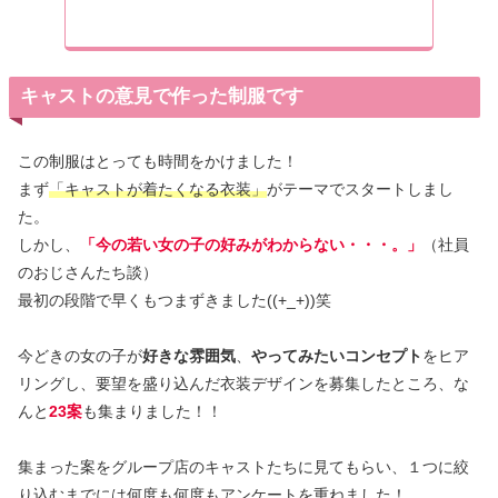
キャストの意見で作った制服です
この制服はとっても時間をかけました！
まず
「キャストが着たくなる衣装」
がテーマでスタートしまし
た。
しかし、
「今の若い女の子の好みがわからない・・・。」
（社員
のおじさんたち談）
最初の段階で早くもつまずきました((+_+))笑
今どきの女の子が
好きな雰囲気
、
やってみたいコンセプト
をヒア
リングし、要望を盛り込んだ衣装デザインを募集したところ、な
んと
23案
も集まりました！！
集まった案をグループ店のキャストたちに見てもらい、１つに絞
り込むまでには何度も何度もアンケートを重ねました！