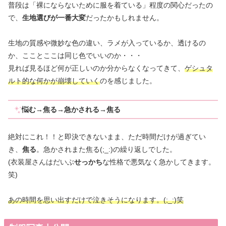
普段は「裸にならないために服を着ている」程度の関心だったの
で、
生地選びが一番大変
だったかもしれません。
生地の質感や微妙な色の違い、ラメが入っているか、透けるの
か、こことここは同じ色でいいのか・・・
見れば見るほど何が正しいのか分からなくなってきて、
ゲシュタ
ルト的な何かが崩壊していく
のを感じました。
悩む→焦る→急かされる→焦る
絶対にこれ！！と即決できないまま、ただ時間だけが過ぎてい
き、
焦る
。急かされまた焦る(;_:)の繰り返しでした。
(衣装屋さんはだいぶ
せっかち
な性格で悪気なく急かしてきます。
笑)
あの時間を思い出すだけで泣きそうになります。(;_:)笑