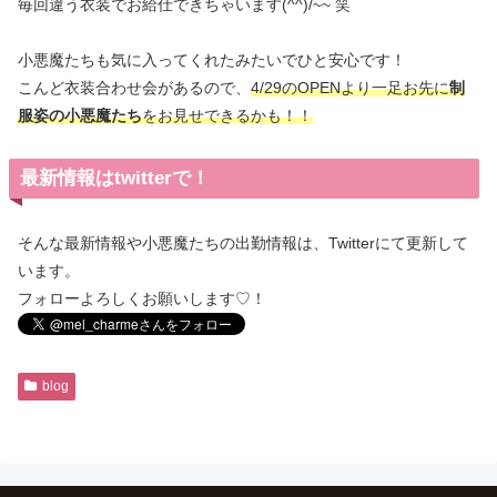
毎回違う衣装でお給仕できちゃいます(^^)/~~ 笑
小悪魔たちも気に入ってくれたみたいでひと安心です！
こんど衣装合わせ会があるので、
4/29のOPENより一足お先に
制
服姿の小悪魔たち
をお見せできるかも！！
最新情報はtwitterで！
そんな最新情報や小悪魔たちの出勤情報は、Twitterにて更新して
います。
フォローよろしくお願いします♡！
blog