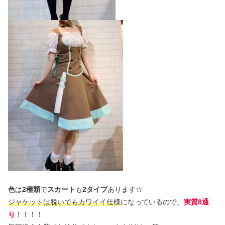
色
は
2種類
で
スカート
も
2タイプ
あります☆
ジャケットは脱いでもカワイイ仕様
になっているので、
実質8通
り
！！！！