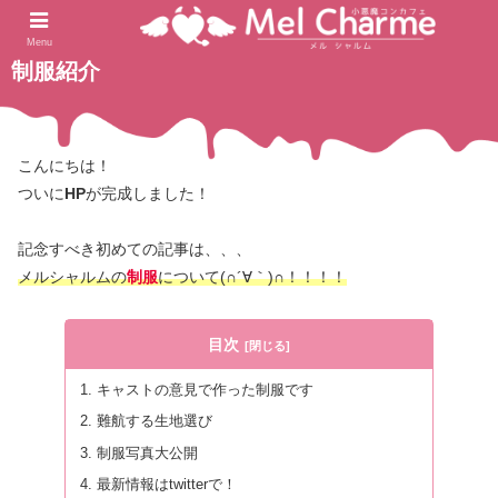
2021.04.21
ホーム
blog
Menu
制服紹介
こんにちは！
ついに
HP
が完成しました！
記念すべき初めての記事は、、、
メルシャルムの
制服
について(∩´∀｀)∩！！！！
目次
キャストの意見で作った制服です
難航する生地選び
制服写真大公開
最新情報はtwitterで！