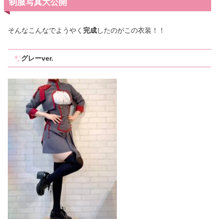
制服写真大公開
そんなこんなでようやく
完成
したのがこの衣装！！
グレーver.