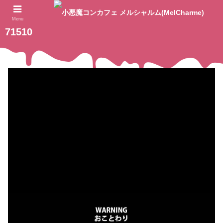
2023.09.08
ホーム
Menu
71510
動
画
プ
レ
ー
ヤ
ー