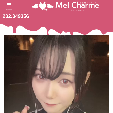
2023.08.08
ホーム
Menu
232.349356
動
画
プ
レ
ー
ヤ
ー